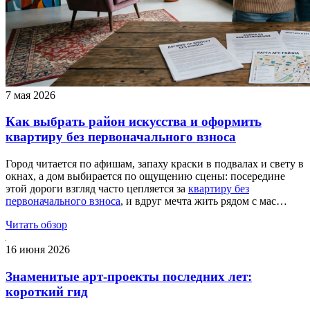
7 мая 2026
Как выбрать район искусства и оформить
квартиру без первоначального взноса
Город читается по афишам, запаху краски в подвалах и свету в
окнах, а дом выбирается по ощущению сцены: посередине
этой дороги взгляд часто цепляется за
квартиру без
первоначального взноса
, и вдруг мечта жить рядом с мас…
Читать обзор
16 июня 2026
Знаменитые арт‑проекты последних лет:
короткий гид