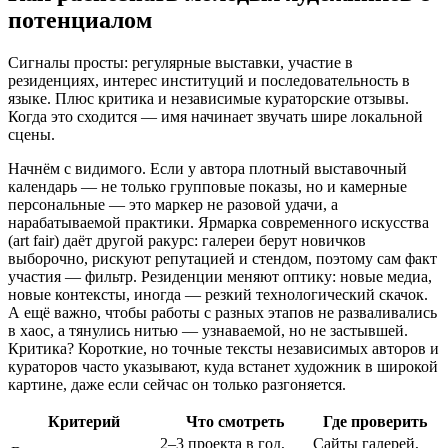
потенциалом
Сигналы просты: регулярные выставки, участие в
резиденциях, интерес институций и последовательность в
языке. Плюс критика и независимые кураторские отзывы.
Когда это сходится — имя начинает звучать шире локальной
сцены.
Начнём с видимого. Если у автора плотный выставочный
календарь — не только групповые показы, но и камерные
персональные — это маркер не разовой удачи, а
нарабатываемой практики. Ярмарка современного искусства
(art fair) даёт другой ракурс: галереи берут новичков
выборочно, рискуют репутацией и стендом, поэтому сам факт
участия — фильтр. Резиденции меняют оптику: новые медиа,
новые контексты, иногда — резкий технологический скачок.
А ещё важно, чтобы работы с разных этапов не разваливались
в хаос, а тянулись нитью — узнаваемой, но не застывшей.
Критика? Короткие, но точные тексты независимых авторов и
кураторов часто указывают, куда встанет художник в широкой
картине, даже если сейчас он только разгоняется.
Критерий
Что смотреть
Где проверить
2–3 проекта в год,
Сайты галерей,