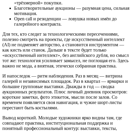
«трёхмерной» покупки.
Благотворительные аукционы — разумная цена, сильная
мотивация.
Open call и резиденции — ловушка новых имён до
галерейного контракта.
Для тех, кто следит за технологическими пересечениями,
полезно смотреть на проекты, где искусственный интеллект
(AI) не подменяет авторство, а становится инструментом —
как кисть или станок. Дальше в тексте будет только
«искусственный интеллект», без английского дубля, но смысл
тот же: технология усиливает замысел, не поглощая его. Здесь
важно не мода, а внятная, этически собранная практика.
И напоследок — ритм наблюдения. Раз в месяц — витрина
галерей и независимых площадок. Раз в квартал — ярмарки и
большие групповые выставки. Дважды в год — сводка
аукционных результатов. Плюс личный дневник просмотров:
короткие заметки, фото этикеток, мысли после залов. Со
временем появляется своя навигация, и чужие шорт‑листы
перестают быть костылями.
Вывод короткий. Молодые художники ярко видны там, где
совпадают практика, институциональная поддержка и
понятный профессиональный контур: выставки, тексты,