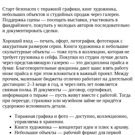
Старт безопасен с тиражной графики, книг художника,
небольших объектов и студийных продаж через галереи.
Поддержка сцены — посещать выставки, участвовать в
фандрайзинге, покупать у молодых авторов последовательно
и документировать сделки.
Хороший вход — печать, офорт, литография, фототираж с
аккуратным размером серии. Книги художника и небольшие
скульптурные объекты — тоже путь в коллекцию, которая не
требует грузовика и сейфа. Покупки из студии лучше делать
через представляющую галерею — это дисциплина прайса и
бумаг. Благотворительные аукционы дают шанс взять работу
ниже прайса и при этом вложиться в важный проект. Между
прочим, маленькие бюджеты отлично работают на длительной
дистанции: 2–3 вещи в год, и через пять лет появляется
связная полка. И документы — договор, сертификат,
информация о тираже — пусть живут вместе с работой. Тогда
при переезде, страховке или музейном займе не придётся
судорожно вспоминать детали.
Тиражная графика и фото — доступно, коллекционно,
управляема в хранении.
Книги художника — концентрат идеи и плюс к архиву.
Небольшие объекты — рабочий формат для первой