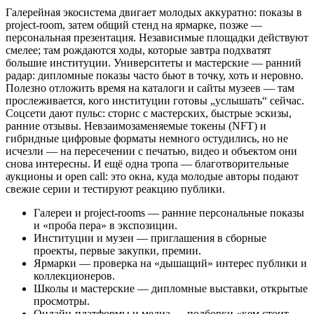
Галерейная экосистема двигает молодых аккуратно: показы в
project‑room, затем общий стенд на ярмарке, позже —
персональная презентация. Независимые площадки действуют
смелее; там рождаются ходы, которые завтра подхватят
большие институции. Университеты и мастерские — ранний
радар: дипломные показы часто бьют в точку, хоть и неровно.
Полезно отложить время на каталоги и сайты музеев — там
прослеживается, кого институции готовы „услышать“ сейчас.
Соцсети дают пульс: сторис с мастерских, быстрые эскизы,
ранние отзывы. Невзаимозаменяемые токены (NFT) и
гибридные цифровые форматы немного остудились, но не
исчезли — на пересечении с печатью, видео и объектом они
снова интересны. И ещё одна тропа — благотворительные
аукционы и open call: это окна, куда молодые авторы подают
свежие серии и тестируют реакцию публики.
Галереи и project‑rooms — ранние персональные показы
и «проба пера» в экспозиции.
Институции и музеи — приглашения в сборные
проекты, первые закупки, премии.
Ярмарки — проверка на «дышащий» интерес публики и
коллекционеров.
Школы и мастерские — дипломные выставки, открытые
просмотры.
Онлайн‑платформы и медиа — подборки «кем стоит