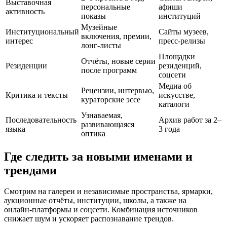
Выставочная
персональные
афиши
активность
показы
институций
Музейные
Институциональный
Сайты музеев,
включения, премии,
интерес
пресс-релизы
лонг-листы
Площадки
Отчёты, новые серии
Резиденции
резиденций,
после программ
соцсети
Медиа об
Рецензии, интервью,
Критика и тексты
искусстве,
кураторские эссе
каталоги
Узнаваемая,
Последовательность
Архив работ за 2–
развивающаяся
языка
3 года
оптика
Где следить за новыми именами и
трендами
Смотрим на галереи и независимые пространства, ярмарки,
аукционные отчёты, институции, школы, а также на
онлайн‑платформы и соцсети. Комбинация источников
снижает шум и ускоряет распознавание трендов.