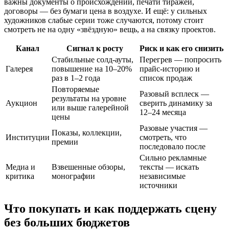
важны документы о происхождении, печати тиражей,
договоры — без бумаги цена в воздухе. И ещё: у сильных
художников слабые серии тоже случаются, потому стоит
смотреть не на одну «звёздную» вещь, а на связку проектов.
Канал
Сигнал к росту
Риск и как его снизить
Стабильные солд-ауты,
Перегрев — попросить
Галерея
повышение на 10–20%
прайс‑историю и
раз в 1–2 года
список продаж
Повторяемые
Разовый всплеск —
результаты на уровне
Аукцион
сверить динамику за
или выше галерейной
12–24 месяца
цены
Разовые участия —
Показы, коллекции,
Институции
смотреть, что
премии
последовало после
Сильно рекламные
Медиа и
Взвешенные обзоры,
тексты — искать
критика
монографии
независимые
источники
Что покупать и как поддержать сцену
без больших бюджетов